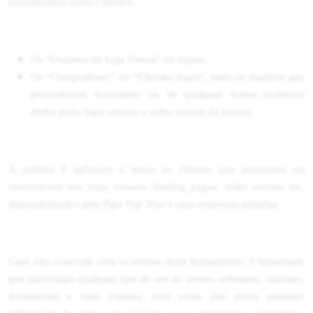
considerados como Clientes:
Os “Usuários da Loja Virtual” da lojista;
Os “Compradores” ou “Clientes finais”, estes os usuários que
preencheram formulário ou de qualquer forma incluíram
dados pelas lojas virtuais e redes sociais da lojista).
A política é aplicável a todos os clientes que acessarem ou
converterem nas lojas virtuais, landing pages, redes sociais, etc,
disponibilizados pela Pipa Trip Tour e suas empresas afiliadas.
Caso não concorde com os termos deste Instrumento, é importante
que interrompa qualquer tipo de uso de nossos softwares, sistemas,
ferramentas e lojas virtuais; bem como não insira qualquer