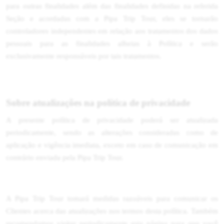
para outras finalidades além das finalidades definidas na referida
Seção e acordadas com a Pipa Trip Tour, eles se tornarão
controladores independentes em relação aos tratamentos dos dados
pessoais para as finalidades alheias à Política e serão
exclusivamente responsáveis por tais tratamentos.
Sobre atualizações na política de privacidade
A presente política de privacidade poderá ser atualizada
periodicamente, sendo as alterações consideradas como de
aplicação e vigência imediata, exceto em caso de comunicação em
contrário enviada pela Pipa Trip Tour.
A Pipa Trip Tour tomará medidas razoáveis para comunicar os
Clientes acerca das atualizações nos termos desta política. Também
recomendamos visitar periodicamente esta página para que você