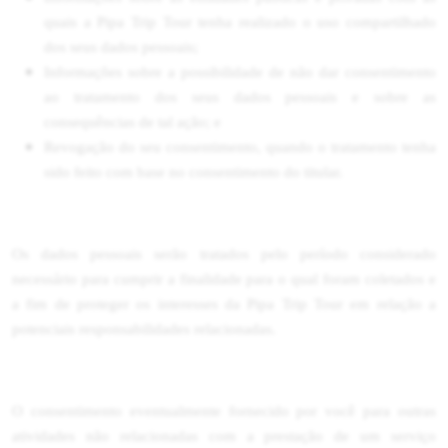
quais a Pipa Trip Tour tenha realizado o uso compartilhado
dos seus dados pessoais;
Informações sobre a possibilidade de não dar consentimento
ao tratamento dos seus dados pessoais e sobre as
consequências de tal ação; e
Revogação do seu consentimento, quando o tratamento tenha
sido feito com base no consentimento do titular.
Os dados pessoais serão tratados pelo período considerado
necessário para cumprir a finalidade para o qual foram coletados e
a fim de proteger os interesses da Pipa Trip Tour em relação a
potenciais responsabilidades relacionadas.
O consentimento eventualmente fornecido por você para outras
atividades não relacionadas com a prestação de um serviço