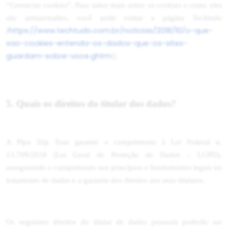
“Gerenciar cookies”. Para saber mais sobre os cookies e como eles
são armazenados, você pode visitar a página Techtudo
https://www.techtudo.com.br/noticias/2018/10/o-que-
[
sao-cookies-entenda-os-dados-que-os-sites-
guardam-sobre-voce.ghtm
l].
5. Quais os direitos do titular dos dados?
A Pipa Trip Tour garante o cumprimento à Lei Federal n.
13.709/2018 (Lei Geral de Proteção de Dados – LGPD),
assegurando o cumprimento aos princípios e fundamentos legais no
tratamento de dados e a garantia dos direitos aos seus titulares.
Os seguintes direitos do titular de dados pessoais poderão ser