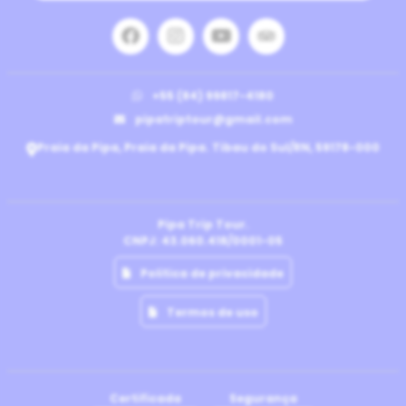
+55 (84) 99817-4180
pipatriptour@gmail.com
Praia da Pipa, Praia da Pipa. Tibau do Sul/RN, 59178-000
Pipa Trip Tour.
CNPJ: 43.060.418/0001-05
Politica de privacidade
Termos de uso
Certificada
Segurança