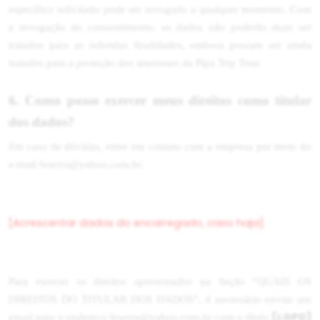
específico solicitado pode ser revogado a qualquer momento. Com
a revogação do consentimento, os dados não poderão mais ser
tratados para as referidas finalidades, embora possam ser ainda
tratados para a proteção dos interesses da Pipa Trip Tour.
6. Como posso exercer meus direitos como titular
dos dados?
Em caso de dúvidas, entre em contato com a empresa por meio do
e-mail feserra@yahoo.com.br.
[Acrescentar dados do encarregado, caso haja].
Para exercer os direitos apresentados na Seção “QUAIS OS
DIREITOS DO TITULAR DOS DADOS”, é necessário enviar um
[LGPD]
email para o endereço feserra@yahoo.com.br com o título