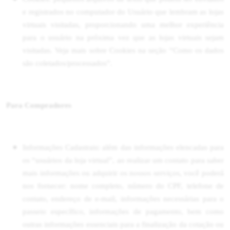
e registrados no computador do Usuário que lembram as lojas
virtuais visitadas, proporcionando uma melhor experiência
para o usuário na próxima vez que as lojas virtuais sejam
visitadas. Veja mais sobre Cookies na seção “Como os dados
são coletados/processados”.
Para Compradores
Informações Cadastrais:
além das informações elencadas para
os “usuários da loja virtual”, ao realizar um contato para saber
mais informações ou adquirir os nossos serviços, você poderá
nos fornecer: nome completo, número do CPF, telefone de
contato, endereço de e-mail, informações necessárias para o
passeio específico, informações de pagamento, bem como
outras informações essenciais para a finalização da cotação ou