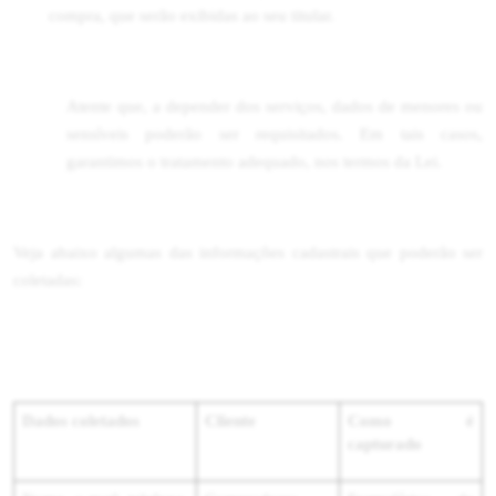
compra, que serão exibidas ao seu titular.
Atente que, a depender dos serviços, dados de menores ou
sensíveis poderão ser requisitados. Em tais casos,
garantimos o tratamento adequado, nos termos da Lei.
Veja abaixo algumas das informações cadastrais que poderão ser
coletadas:
Dados coletados
Cliente
Como é
capturado