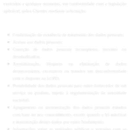
exercidos a qualquer momento, em conformidade com a legislação
aplicável, pelos Clientes mediante solicitação:
Confirmação da existência de tratamento dos dados pessoais;
Acesso aos dados pessoais;
Correção de dados pessoais incompletos, inexatos ou
desatualizados;
Anonimização, bloqueio ou eliminação de dados
desnecessários, excessivos ou tratados em desconformidade
com o disposto na LGPD;
Portabilidade dos dados pessoais para outro fornecedor de um
serviço ou produto, sujeito à regulamentação da autoridade
nacional;
Apagamento ou anonimização dos dados pessoais tratados
com base no seu consentimento, exceto quando a lei autorizar
a manutenção destes dados por outro fundamento;
Informações sobre as entidades públicas e privadas com as