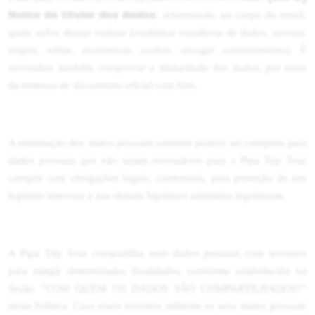
Nome do titular dos dados
, informando, no corpo do email,
quais ações deseja realizar (confirmar existência de dados, acessar,
migrar, editar, anonimizar, excluir, revogar consentimento). É
necessário também comprovar a titularidade dos dados, por meio
da remessa de documento oficial com foto.
A eliminação dos dados pessoais somente poderá ser completa para
dados pessoais que não sejam necessários para a Pipa Trip Tour
cumprir com obrigações legais, contratuais, para proteção de seu
legítimo interesse e nas demais hipóteses admitidas legalmente.
A Pipa Trip Tour compartilha seus dados pessoais com terceiros
para atingir determinadas finalidades, conforme estabelecido na
Seção “COM QUEM OS DADOS SÃO COMPARTILHADOS?”
desta Política. Caso esses terceiros utilizem os seus dados pessoais