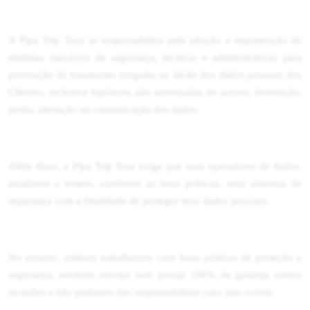
A Pipa Trip Tour se responsabiliza pela adoção e manutenção de
medidas razoáveis de segurança, técnicas e administrativas para
prevenção de tratamento irregular ou ilícito dos dados pessoais dos
Clientes, inclusive hipóteses não autorizadas de acesso, destruição,
perda, alteração ou comunicação dos dados.
Além disso, a Pipa Trip Tour exige que seus operadores de dados
atualizem e testem, conforme as boas práticas, seus sistemas de
segurança com a finalidade de proteger seus dados pessoais.
No entanto, embora trabalhemos com boas práticas de proteção e
segurança, nenhum serviço web possui 100% de garantia contra
invasões e não podemos nos responsabilizar caso isso ocorra.