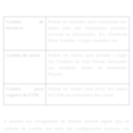
Cookies de
Podem ser inseridos pelo controlador dos
terceiros
dados para que ferramentas parceiras
acessem as informações. Ex.: Facebook
Pixel, Youtube, Google Analytics, etc.
Cookies de sessão
Podem ser usados para persistir o login
dos Usuários da Loja Virtual, rastreando
sua atividade dentro da ferramenta
Paytour
Cookies para
Podem ser usados para envio dos dados
registro de UTM
de UTM nas conversões dos canais.
A maioria dos navegadores de internet permite algum tipo de
controle de cookies por meio das configurações pessoais, em