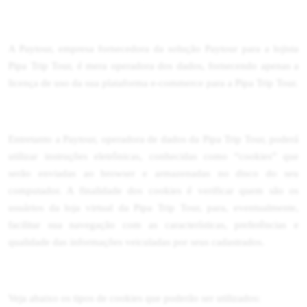
A Paytour, empresa fornecedora da solução Paytour para a lojista
Pipa Trip Tour, é mera operadora dos dados, fornecendo apenas a
licença de uso da sua plataforma e-commerce para a Pipa Trip Tour.
Entretanto a Paytour, operadora de dados da Pipa Trip Tour, poderá
utilizar instruções eletrônicas, conhecidas como “cookies” que
serão enviadas ao browser e armazenadas no disco do seu
computador. A finalidade dos cookies é verificar quem são os
usuários da loja virtual da Pipa Trip Tour, para, eventualmente,
facilitar sua navegação com as características, preferências e
qualidade das informações veiculadas por seus cadastrados.
Veja abaixo os tipos de cookies que poderão ser utilizados: