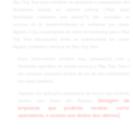
Pipa Trip Tour para viabilizar ou aprimorar o cumprimento das
finalidades listadas no capítulo anterior (“Para quais
finalidades coletamos seus dados?”). São exemplos os
serviços de (i) desenvolvimento ou melhorias nos canais
digitais, e (ii) criação/gestão de ações de marketing para a Pipa
Trip Tour relacionadas direta ou indiretamente aos canais
digitais, produtos e serviços da Pipa Trip Tour.
Esses fornecedores recebem suas informações com a
finalidade específica de prestar serviços à Pipa Trip Tour e
não possuem quaisquer direitos de uso de suas informações
fora dessa hipótese.
Algumas das aplicações prestadoras de serviço que poderão
[listagem de
receber seus dados são: Paytour,
empresas que poderão receber, como
operadoras, o acesso aos dados dos clientes].