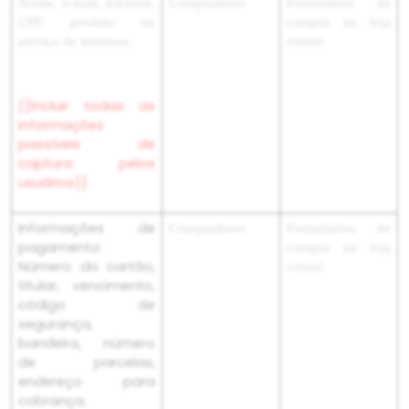
Nome, e-mail, telefone,
Compradores
Formulários de
CPF, produto ou
compra na loja
serviço de interesse.
virtual
{{Incluir todas as
informações
passíveis de
captura pelos
usuários}}
Informações de
Compradores
Formulários de
pagamento:
compra na loja
Número do cartão,
virtual
titular, vencimento,
código de
segurança,
bandeira, número
de parcelas,
endereço para
cobrança.