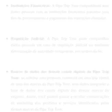
Instituições Financeiras:
A Pipa Trip Tour compartilhará seus
dados pessoais com as instituições financeiras parceiras para
fins de processamento e pagamento das transações efetuadas.
Requisição Judicial:
A Pipa Trip Tour pode compartilhar
dados pessoais em caso de requisição judicial ou mediante
determinação de autoridade competente, nos termos da lei.
Bancos de dados dos demais canais digitais da Pipa Trip
Tour
: ao solicitar uma proposta comercial em uma loja virtual
de uma das marcas da Pipa Trip Tour, seus dados integrarão a
base de dados dos canais digitais das demais marcas da
empresa. Assim, você poderá passar a receber comunicações
de marketing dos produtos e serviços identificados pelas
demais marcas da Pipa Trip Tour.