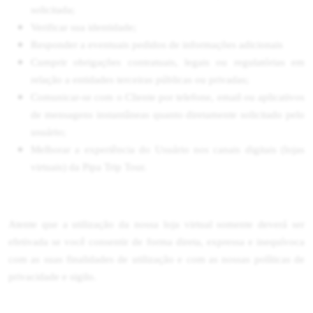
solicitada;
Verificar sua identidade;
Responder a eventuais pedidos de informações adicionais
Cumprir obrigações contratuais, legais ou regulatórias em
relação a entidades terceiras públicas ou privadas;
Comunicar-se com o Cliente por telefone, email ou aplicativos
de mensagens instantâneas quanto diretamente solicitado pelo
usuário;
Melhorar a experiência do Usuário nos canais digitais (lojas
virtuais) da Pipa Trip Tour.
Atente que a utilização da nossa loja virtual somente deverá ser
efetivada se você consentir de forma direta, expressa e inequívoca
com as suas finalidades de utilização e com as nossas políticas de
privacidade e sigilo.