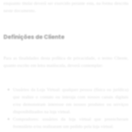
enquanto titular deverá ser exercido perante esta, na forma descrita
neste documento.
Definições de Cliente
Para as finalidades desta política de privacidade, o termo Cliente,
quanto escrito em letra maiúscula, deverá contemplar:
Usuários da Loja Virtual: qualquer pessoa (física ou jurídica)
que realize o contato ou interaja com nossos canais digitais
e/ou demonstram interesse em nossos produtos ou serviços
disponibilizados na loja virtual.
Compradores: usuários da loja virtual que preencheram
formulário e/ou realizaram um pedido pela loja virtual.