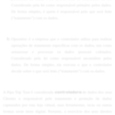
Considerado pela lei como responsável primário pelos dados.
De forma simples, é quem é responsável pelo que será feito
(“tratamento”) com os dados.
Operador: é a empresa que o controlador utiliza para realizar
operações de tratamento específicas com os dados, tais como
armazenar e processar os dados pessoais coletados.
Considerado pela lei como responsável secundário pelos
dados. De forma simples, ela executa o que o controlador
decide sobre o que será feito (“tratamento”) com os dados.
controladora
A Pipa Trip Tour é considerada
de dados dos seus
Clientes e responsável pelo tratamento e proteção de dados
capturados por esta loja virtual, suas ferramentas, iscas ou outras
formas neste meio digital. Portanto, o exercício dos seus direitos