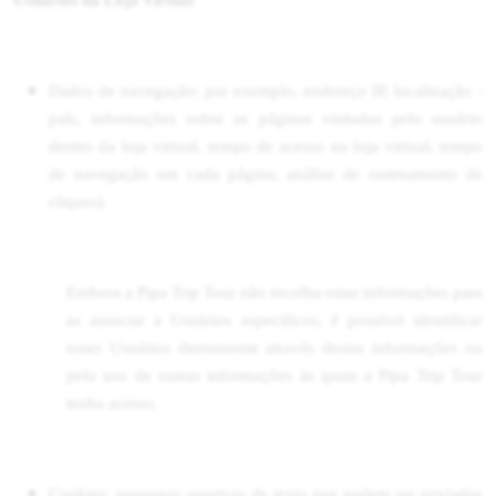
Usuários da Loja Virtual
Dados de navegação: por exemplo, endereço IP, localização -
país, informações sobre as páginas visitadas pelo usuário
dentro da loja virtual, tempo de acesso na loja virtual, tempo
de navegação em cada página, análise de rastreamento de
cliques).
Embora a Pipa Trip Tour não recolha estas informações para
as associar a Usuários específicos, é possível identificar
esses Usuários diretamente através destas informações ou
pelo uso de outras informações às quais a Pipa Trip Tour
tenha acesso.
Cookies: pequenos arquivos de texto que podem ser enviados