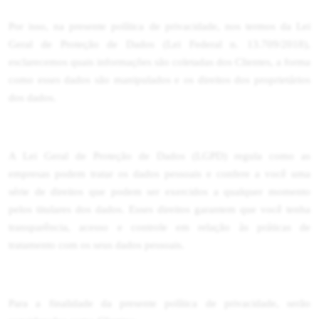
Por isso, na presente política de privacidade, nos termos da Lei
Geral de Proteção de Dados (Lei Federal n. 13.709/2018),
esclarecemos quais informações são coletadas dos Clientes, a forma
como esses dados são manipulados e os direitos dos proprietários
dos dados.
A Lei Geral de Proteção de Dados (LGPD) regula como as
empresas podem tratar os dados pessoais e confere a você uma
série de direitos que podem ser exercidos a qualquer momento
pelos titulares dos dados. Esses direitos garantem que você tenha
transparência, acesso e controle em relação às práticas de
tratamento com os seus dados pessoais.
Para a finalidade da presente política de privacidade, serão