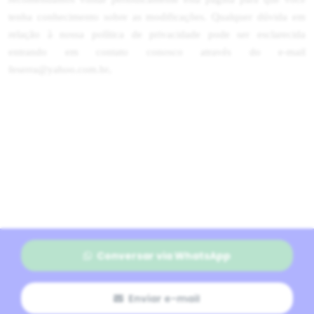
tenha conhecimento sobre as modificações. Qualquer dúvida em
relação à nossa política de privacidade pode ser esclarecida
entrando em contato conosco através do e-mail
.
feserra@yahoo.com.br
Conversar via WhatsApp
Enviar e-mail