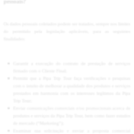
pessoais?
Os dados pessoais coletados podem ser tratados, sempre nos limites
do permitido pela legislação aplicáveis, para as seguintes
finalidades:
Garantir a execução do contrato de prestação de serviços
firmado com o Cliente Final;
Permitir que a Pipa Trip Tour faça verificações e pesquisas
com o intuito de melhorar a qualidade dos produtos e serviços
prestados em harmonia com os interesses legítimos da Pipa
Trip Tour;
Enviar comunicações comerciais e/ou promocionais acerca de
produtos e serviços da Pipa Trip Tour, bem como fazer estudos
de mercado (“Marketing”);
Examinar sua solicitação e enviar a proposta comercial