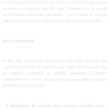
Os dados pessoais podem ser processados por terceiros que operem
em nome e por conta da Pipa Trip Tour (“Operadores”), em virtude
de obrigações contratuais específicas e com o intuito de cumprir
uma ou mais finalidades, conforme indicado na seção específica.
Para Compradores
A Pipa Trip Tour poderá compartilhar seus dados pessoais com
terceiros ou parceiros de negócios, que sejam relevantes para fins
de viabilizar a prestação dos serviços contratadas. O referido
compartilhamento ocorre com base nos seguintes critérios e para as
finalidades descritas abaixo.
Prestadores de serviços:
essas empresas trabalham com a