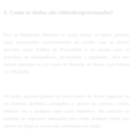
3. Como os dados são coletados/processados?
Para as finalidades descritas na seção acima, os dados pessoais
serão processados exclusivamente de acordo com os termos
descritos nesta Política de Privacidade e de acordo com os
princípios de transparência, necessidade e legalidade, além dos
demais previstos na Lei Geral de Proteção de Dados (Lei Federal
13.709/2018).
Os dados pessoais podem ser processados de forma impressa ou
em formato eletrônico automático e através de correios, e-mail,
telefone, fax e qualquer outro canal eletrônico. São adotadas as
medidas de segurança adequadas para evitar qualquer perda, uso
injusto ou ilegal ou acesso não autorizado aos dados.